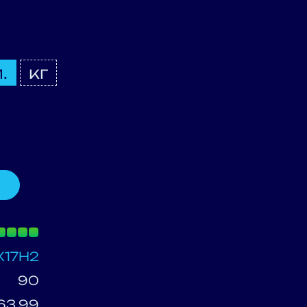
.
кг
Х17Н2
90
63.99