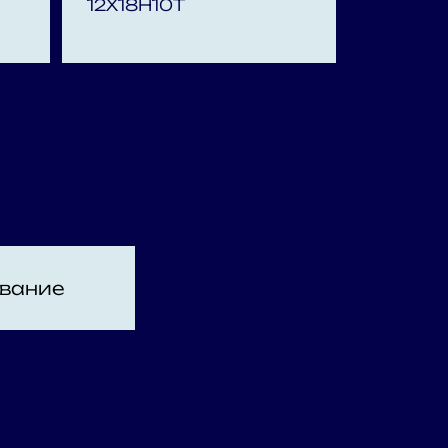
12Х18Н10Т
вание