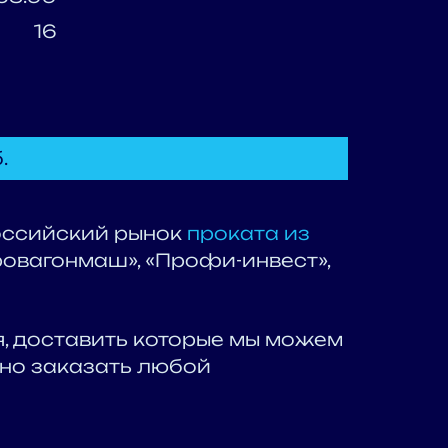
16
.
российский рынок
проката из
ровагонмаш», «Профи-инвест»,
я, доставить которые мы можем
жно заказать любой