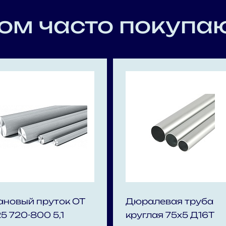
ом часто покупаю
ановый пруток ОТ
Дюралевая труба
25 720-800 5,1
круглая 75х5 Д16Т