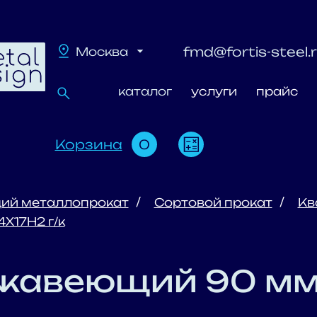
fmd@fortis-steel.
Москва
каталог
услуги
прайс
Корзина
0
ий металлопрокат
Сортовой прокат
Кв
Х17Н2 г/к
жавеющий 90 мм 