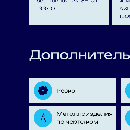
бесшовная 12Х18Н10Т
ком
133x10
АКП
150
Дополнитель
Резка
Металлоизделия
по чертежам