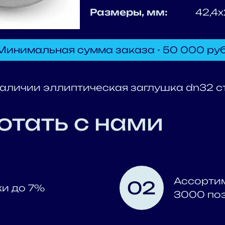
Размеры, мм:
42,4х
Минимальная сумма заказа - 50 000 руб
личии эллиптическая заглушка dn32 ста
отать с нами
Ассорти
02
ки до 7%
3000 по