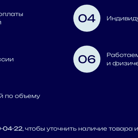
оплаты
04
Индивиду
й
Работае
06
ссии
и физич
й по объему
0-04-22
, чтобы уточнить наличие товара 