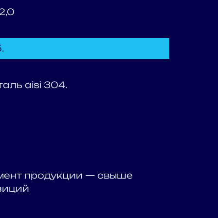
2,0
.
ль aisi 304.
мент продукции — свыше
зиций