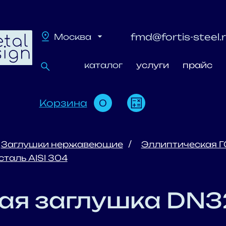
fmd@fortis-steel.
Москва
каталог
услуги
прайс
Корзина
0
Заглушки нержавеющие
Эллиптическая Г
таль AISI 304
я заглушка DN32