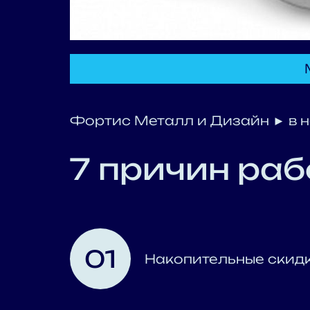
Фортис Металл и Дизайн ► в на
7 причин раб
01
Накопительные скид