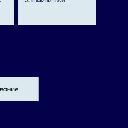
ь
Алюминиевый
вание